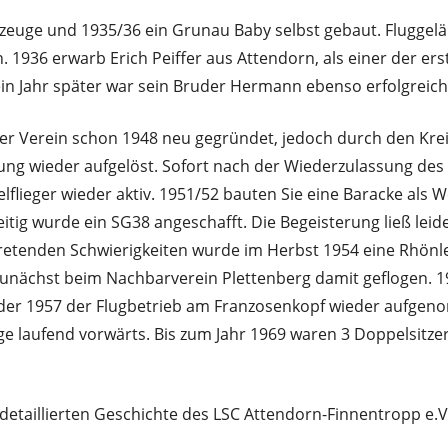
ugzeuge und 1935/36 ein Grunau Baby selbst gebaut. Fluggel
 1936 erwarb Erich Peiffer aus Attendorn, als einer der er
, ein Jahr später war sein Bruder Hermann ebenso erfolgreich
r Verein schon 1948 neu gegründet, jedoch durch den Kreis
rung wieder aufgelöst. Sofort nach der Wiederzulassung de
lflieger wieder aktiv. 1951/52 bauten Sie eine Baracke als 
eitig wurde ein SG38 angeschafft. Die Begeisterung ließ lei
ftretenden Schwierigkeiten wurde im Herbst 1954 eine Rhönl
zunächst beim Nachbarverein Plettenberg damit geflogen. 1
 der 1957 der Flugbetrieb am Franzosenkopf wieder aufge
ge laufend vorwärts. Bis zum Jahr 1969 waren 3 Doppelsitzer
 detaillierten Geschichte des LSC Attendorn-Finnentropp e.V