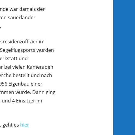
ände war damals der
sten sauerländer
.
residenzoffizier im
s Segelflugsports wurden
Werkstatt und
der bei vielen Kameraden
erche bestellt und nach
956 Eigenbau einer
nommen wurde. Dann ging
 und 4 Einsitzer im
. geht es
hier