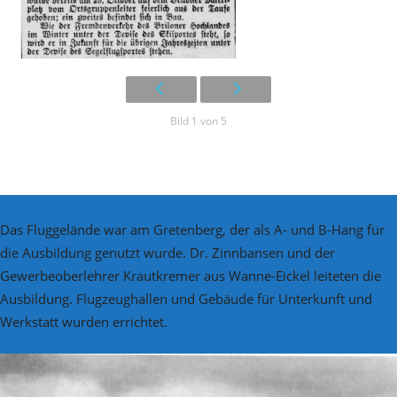
Bild 1 von 5
Das Fluggelände war am Gretenberg, der als A- und B-Hang für
die Ausbildung genutzt wurde. Dr. Zinnbansen und der
Gewerbeoberlehrer Krautkremer aus Wanne-Eickel leiteten die
Ausbildung. Flugzeughallen und Gebäude für Unterkunft und
Werkstatt wurden errichtet.